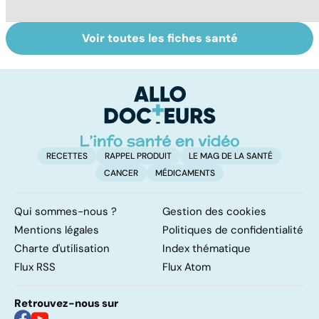
Voir toutes les fiches santé
L'avortement :
Femmes :
Bi
quels délais,
comment
m
quelles
jouissez-vous ?
méthodes ?
RECETTES
RAPPEL PRODUIT
LE MAG DE LA SANTÉ
CANCER
MÉDICAMENTS
Qui sommes-nous ?
Gestion des cookies
Mentions légales
Politiques de confidentialité
Charte d'utilisation
Index thématique
Flux RSS
Flux Atom
Retrouvez-nous sur