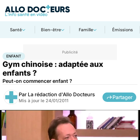
Santé
Bien-être
Famille
Émissions
Accueil
Famille
Enfant
Enfant
ENFANT
Gym chinoise : adaptée aux
enfants ?
Peut-on commencer enfant ?
Par
La rédaction d'Allo Docteurs
Partager
Mis à jour le
24/01/2011