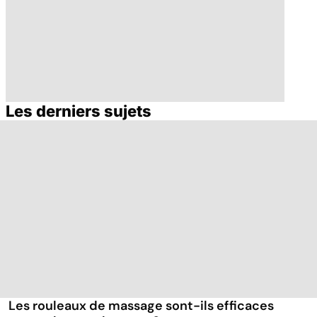
Les derniers sujets
Migraines,
Comment gérer
angoisses... : le
son stress ?
corps en crises
Les rouleaux de massage sont-ils efficaces