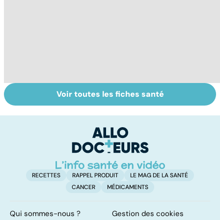
Voir toutes les fiches santé
Exostose
Automne-hiver,
La
osseuse : des
le temps de la
s
bosses sous la
dépression
d
peau
saisonnière
RECETTES
RAPPEL PRODUIT
LE MAG DE LA SANTÉ
CANCER
MÉDICAMENTS
Qui sommes-nous ?
Gestion des cookies