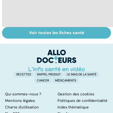
Voir toutes les fiches santé
Tout savoir sur
Inflammation des
L
les infections
amygdales : que
p
pulmonaires
faire en cas
d'angine ?
RECETTES
RAPPEL PRODUIT
LE MAG DE LA SANTÉ
CANCER
MÉDICAMENTS
Qui sommes-nous ?
Gestion des cookies
Mentions légales
Politiques de confidentialité
Charte d'utilisation
Index thématique