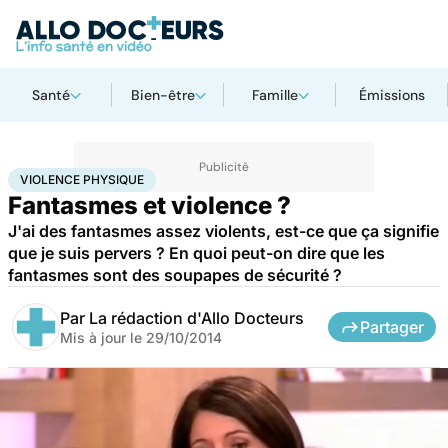
Santé
Bien-être
Famille
Émissions
Accueil
Bien-être
Sexo
Violence physique
VIOLENCE PHYSIQUE
Fantasmes et violence ?
J'ai des fantasmes assez violents, est-ce que ça signifie
que je suis pervers ? En quoi peut-on dire que les
fantasmes sont des soupapes de sécurité ?
Par
La rédaction d'Allo Docteurs
Partager
Mis à jour le
29/10/2014