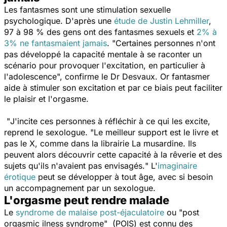
Les fantasmes sont une stimulation sexuelle
psychologique. D'après une
étude de Justin Lehmiller
,
97 à 98 % des gens ont des fantasmes sexuels et
2% à
3% ne fantasmaient jamais
. "
Certaines personnes n'ont
pas développé la capacité mentale à se raconter un
scénario pour provoquer l'excitation, en particulier à
l'adolescence
", confirme le Dr Desvaux. Or fantasmer
aide à stimuler son excitation et par ce biais peut faciliter
le plaisir et l'orgasme.
"
J'incite ces personnes à réfléchir à ce qui les excite
,
reprend le sexologue. "
Le meilleur support est le livre et
pas le X, comme dans la librairie La musardine. Ils
peuvent alors découvrir cette capacité à la rêverie et des
sujets qu'ils n'avaient pas envisagés.
" L'
imaginaire
érotique
peut se développer à tout âge, avec si besoin
un accompagnement par un sexologue.
L'orgasme peut rendre malade
Le
syndrome de malaise post-éjaculatoire
ou "
post
orgasmic ilness syndrome"
(POIS) est connu des