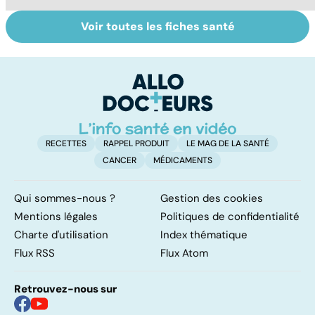
Voir toutes les fiches santé
Femmes :
Plaisir féminin : le
S
comment
clitoris, cet
re
jouissez-vous ?
inconnu !
li
RECETTES
RAPPEL PRODUIT
LE MAG DE LA SANTÉ
CANCER
MÉDICAMENTS
Qui sommes-nous ?
Gestion des cookies
Mentions légales
Politiques de confidentialité
Charte d'utilisation
Index thématique
Flux RSS
Flux Atom
Retrouvez-nous sur