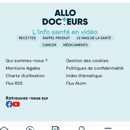
qu’il faut savoir
au
sur cette
pe
infection
RECETTES
RAPPEL PRODUIT
LE MAG DE LA SANTÉ
CANCER
MÉDICAMENTS
Qui sommes-nous ?
Gestion des cookies
Mentions légales
Politiques de confidentialité
Charte d'utilisation
Index thématique
Flux RSS
Flux Atom
Retrouvez-nous sur