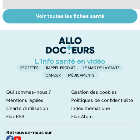
Voir toutes les fiches santé
Violences
Bien vivre la
Se
sexuelles :
ménopause
in
comment s'en
P
remettre ?
ét
RECETTES
RAPPEL PRODUIT
LE MAG DE LA SANTÉ
CANCER
MÉDICAMENTS
Qui sommes-nous ?
Gestion des cookies
Mentions légales
Politiques de confidentialité
Charte d'utilisation
Index thématique
Flux RSS
Flux Atom
Retrouvez-nous sur