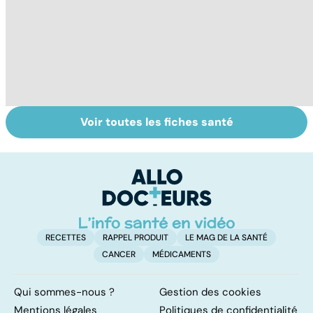
Voir toutes les fiches santé
Tout savoir sur le
Mélanome : le
P
cancer de la
plus redouté des
l
vessie
cancers de la
d
peau
RECETTES
RAPPEL PRODUIT
LE MAG DE LA SANTÉ
CANCER
MÉDICAMENTS
Qui sommes-nous ?
Gestion des cookies
Mentions légales
Politiques de confidentialité