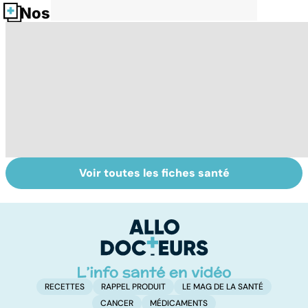
Nos fiches santé
Voir toutes les fiches santé
Tout savoir sur le
Prurit,
N
vitiligo
démangeaisons :
le
au secours, j'ai la
m
peau qui gratte !
RECETTES
RAPPEL PRODUIT
LE MAG DE LA SANTÉ
CANCER
MÉDICAMENTS