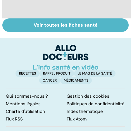
Voir toutes les fiches santé
Tout savoir sur le
Prurit,
R
vitiligo
démangeaisons :
l
au secours, j'ai la
la
peau qui gratte !
RECETTES
RAPPEL PRODUIT
LE MAG DE LA SANTÉ
CANCER
MÉDICAMENTS
Qui sommes-nous ?
Gestion des cookies
Mentions légales
Politiques de confidentialité
Charte d'utilisation
Index thématique
Flux RSS
Flux Atom