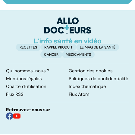
un oligo-élément
le régime
pé
vital
FODMAP, une
solution ?
RECETTES
RAPPEL PRODUIT
LE MAG DE LA SANTÉ
CANCER
MÉDICAMENTS
Qui sommes-nous ?
Gestion des cookies
Mentions légales
Politiques de confidentialité
Charte d'utilisation
Index thématique
Flux RSS
Flux Atom
Retrouvez-nous sur