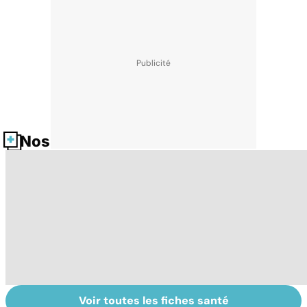
Nos fiches santé
Voir toutes les fiches santé
Le magnésium,
Intestin irritable :
Al