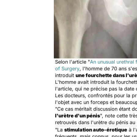
Selon l'article "
An unusual urethral
of Surgery
, l'homme de 70 ans s'e
introduit
une fourchette dans l'urè
L'homme avait introduit la fourchet
l'article, qui ne précise pas la date 
Les docteurs, confrontés pour la pre
l'objet avec un forceps et beaucoup 
"Ce cas méritait discussion étant do
l'urètre d'un pénis
", note cette tr
retrouvés dans l'urètre du pénis au
"La
stimulation auto-érotique
à l'
fréquents, mais connus, pour les uro