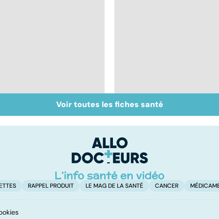
Voir toutes les fiches santé
Bien vivre la
Sexualité, infertilité
ménopause
et PMA, des liens
étroits
ETTES
RAPPEL PRODUIT
LE MAG DE LA SANTÉ
CANCER
MÉDICAM
ookies