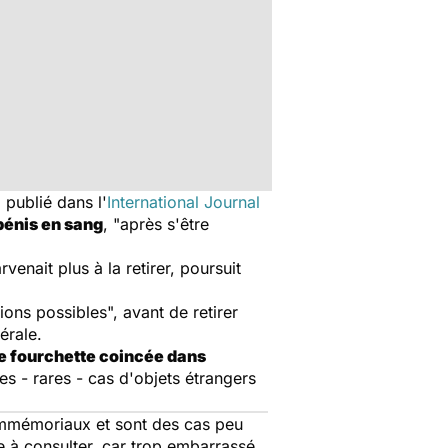
 publié dans l'
International Journal
pénis en sang
, "après s'être
enait plus à la retirer, poursuit
ions possibles", avant de retirer
érale.
e fourchette coincée dans
ues - rares - cas d'objets étrangers
 immémoriaux et sont des cas peu
de à consulter, car trop embarrassé,