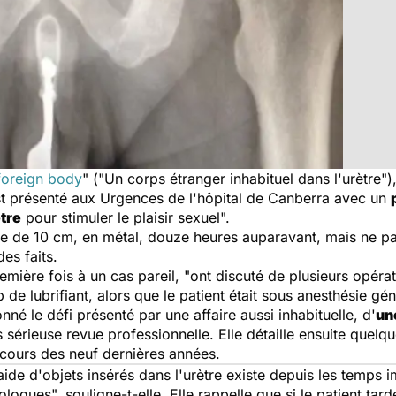
 foreign body
" ("Un corps étranger inhabituel dans l'urètre"),
st présenté aux Urgences de l'hôpital de Canberra avec un
tre
pour stimuler le plaisir sexuel".
te de 10 cm, en métal, douze heures auparavant, mais ne parv
des faits.
mière fois à un cas pareil, "ont discuté de plusieurs opérat
de lubrifiant, alors que le patient était sous anesthésie gén
nné le défi présenté par une affaire aussi inhabituelle, d'
un
ès sérieuse revue professionnelle. Elle détaille ensuite quelq
 cours des neuf dernières années.
aide d'objets insérés dans l'urètre existe depuis les temps
logues", souligne-t-elle. Elle rappelle que si le patient tar