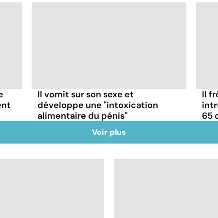
e
Il vomit sur son sexe et
Il f
ent
développe une "intoxication
int
alimentaire du pénis"
65 
Voir plus