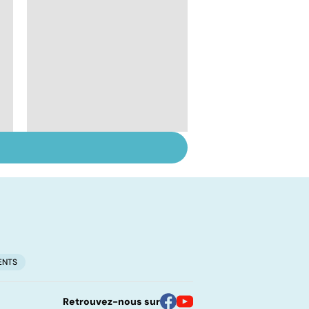
Le sperme : son
odeur, sa couleur, sa
composition...
ENTS
Retrouvez-nous sur