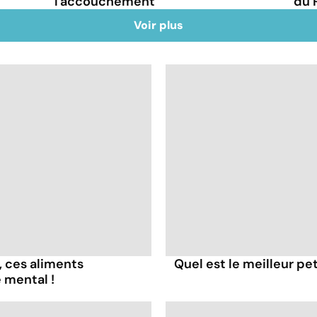
l'accouchement
du 
Voir plus
, ces aliments
Quel est le meilleur pe
 mental !