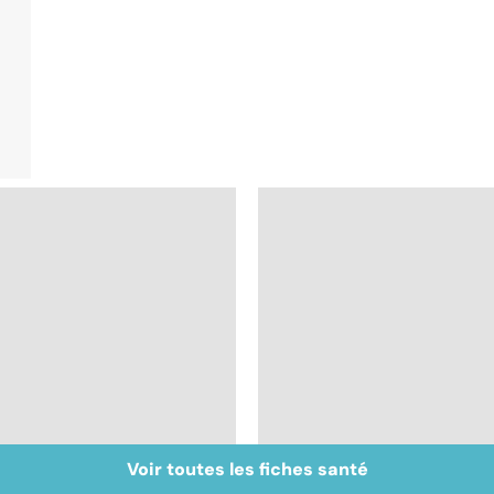
Voir toutes les fiches santé
Post-partum : un
Troubles anxieux, un