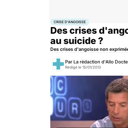
Accueil
Bien-être
Psycho
Crise d'angoisse
CRISE D'ANGOISSE
Des crises d'ang
au suicide ?
Des crises d'angoisse non exprimée
Par
La rédaction d'Allo Doct
Rédigé le
15/01/2013