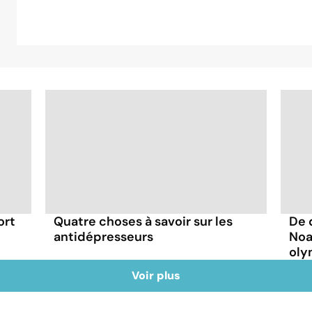
ort
Quatre choses à savoir sur les
De 
antidépresseurs
Noa
oly
Voir plus