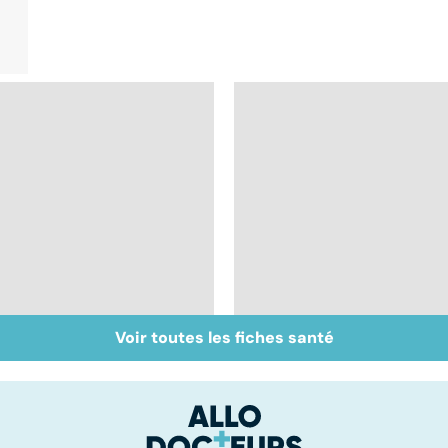
Voir toutes les fiches santé
Post-partum : un
Faire du sport à
bouleversement
domicile, c'est facile 
après la naissance