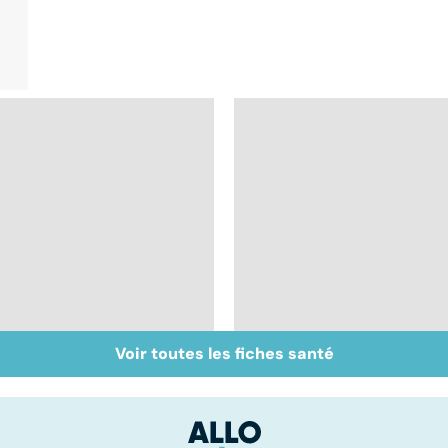
Voir toutes les fiches santé
Burn-out :
Faire du sport à
l'épuisement
domicile, c'est facile 
professionnel