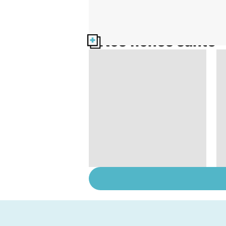
Nos fiches santé
Post-partum : un
bouleversement
après la naissance