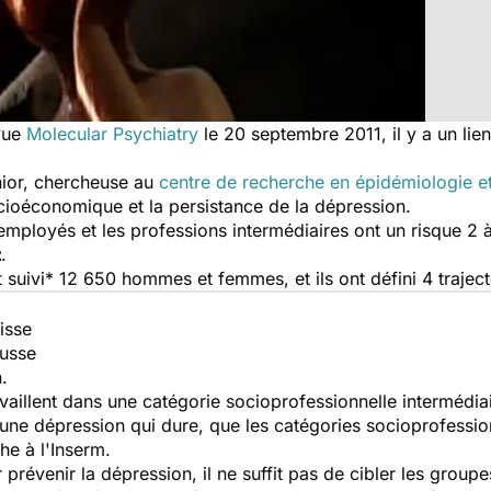
evue
Molecular Psychiatry
le 20 septembre 2011, il y a un lien
hior, chercheuse au
centre de recherche en épidémiologie e
socioéconomique et la persistance de la dépression.
s employés et les professions intermédiaires ont un risque 2 
t
.
suivi* 12 650 hommes et femmes, et ils ont défini 4 traject
isse
usse
.
availlent dans une catégorie socioprofessionnelle intermédiai
une dépression qui dure, que les catégories socioprofession
he à l'Inserm.
révenir la dépression, il ne suffit pas de cibler les groupe