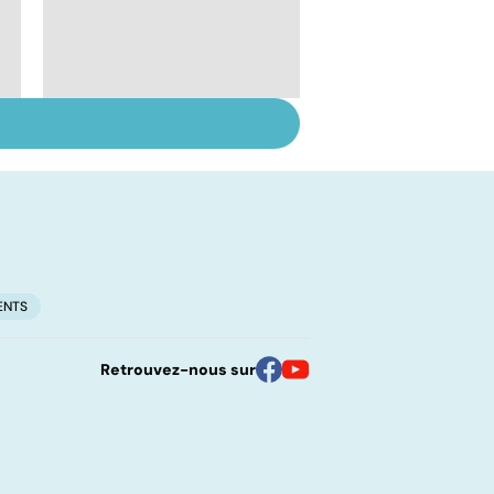
Faire du sport à
domicile, c'est facile !
ENTS
Retrouvez-nous sur