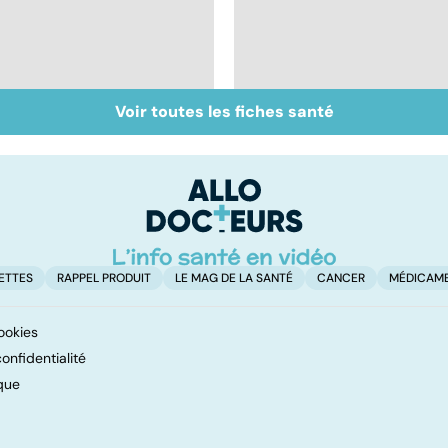
Voir toutes les fiches santé
VIH : la maladie dont
Un rhume, ça se
on ne guérit pas
soigne ?
ETTES
RAPPEL PRODUIT
LE MAG DE LA SANTÉ
CANCER
MÉDICAM
ookies
onfidentialité
que