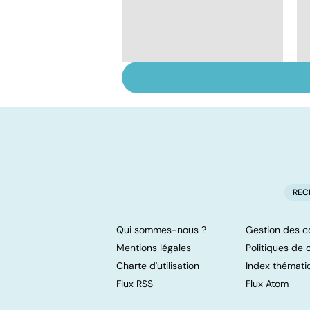
Suicide : prévenir le
passage à l'acte
REC
Qui sommes-nous ?
Gestion des c
Mentions légales
Politiques de c
Charte d'utilisation
Index thémati
Flux RSS
Flux Atom