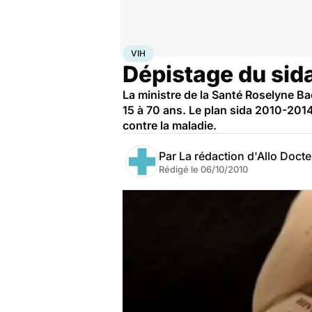
Accueil
Santé
Maladies
VIH
VIH
Dépistage du sid
La ministre de la Santé Roselyne Ba
15 à 70 ans. Le plan sida 2010-2014,
contre la maladie.
Par
La rédaction d'Allo Doct
Rédigé le
06/10/2010