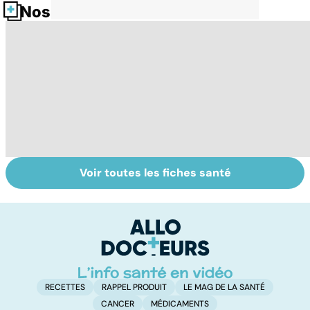
Nos fiches santé
Voir toutes les fiches santé
Le TDAH, un
Accident
Tr
trouble de
vasculaire
dé
l'attention avec
cérébral : l'enfant
p
ou sans
également
hyperactivité
touché
RECETTES
RAPPEL PRODUIT
LE MAG DE LA SANTÉ
CANCER
MÉDICAMENTS