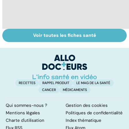
Voir toutes les fiches santé
Virus du Nil
Tout savoir sur le
S
occidental : ce
cerveau
do
qu’il faut savoir
b
sur cette
su
infection
RECETTES
RAPPEL PRODUIT
LE MAG DE LA SANTÉ
CANCER
MÉDICAMENTS
Qui sommes-nous ?
Gestion des cookies
Mentions légales
Politiques de confidentialité
Charte d'utilisation
Index thématique
Flux RSS
Flux Atom