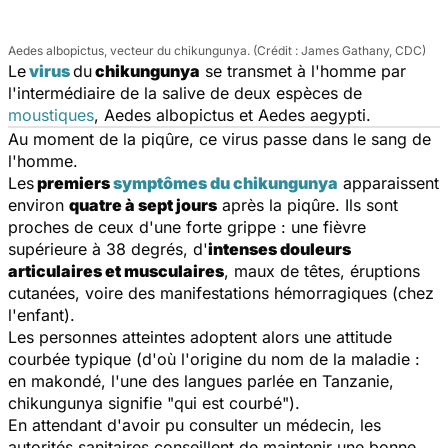
Aedes albopictus, vecteur du chikungunya. (Crédit : James Gathany, CDC)
Le
virus
du
chikungunya
se transmet à l'homme par
l'intermédiaire de la salive de deux espèces de
moustiques
,
Aedes albopictus
et
Aedes aegypti
.
Au moment de la piqûre, ce virus passe dans le sang de
l'homme.
Les
premiers
symptômes du chikungunya
apparaissent
environ
quatre à sept jours
après la piqûre. Ils sont
proches de ceux d'une forte grippe : une fièvre
supérieure à 38 degrés, d'
intenses douleurs
articulaires et musculaires
, maux de têtes, éruptions
cutanées, voire des manifestations hémorragiques (chez
l'enfant).
Les personnes atteintes adoptent alors une attitude
courbée typique (d'où l'origine du nom de la maladie :
en makondé, l'une des langues parlée en Tanzanie,
chikungunya
signifie "qui est courbé").
En attendant d'avoir pu consulter un médecin, les
autorités sanitaires conseillent de maintenir une bonne