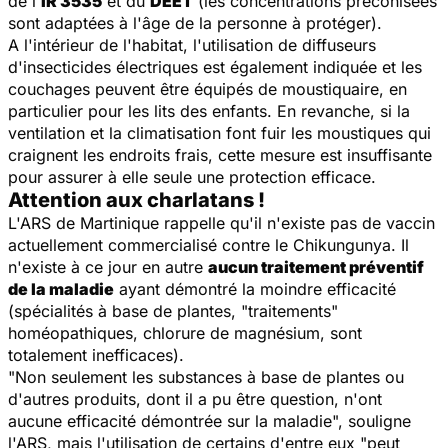
de l'
IR 3535
et du
DEET
(les concentrations préconisées
sont adaptées à l'âge de la personne à protéger).
A l'intérieur de l'habitat, l'utilisation de diffuseurs
d'insecticides électriques est également indiquée et les
couchages peuvent être équipés de moustiquaire, en
particulier pour les lits des enfants. En revanche, si la
ventilation et la climatisation font fuir les moustiques qui
craignent les endroits frais, cette mesure est insuffisante
pour assurer à elle seule une protection efficace.
Attention aux charlatans !
L'ARS de Martinique rappelle qu'il n'existe pas de vaccin
actuellement commercialisé contre le Chikungunya. Il
n'existe à ce jour en autre
aucun traitement préventif
de la maladie
ayant démontré la moindre efficacité
(spécialités à base de plantes, "traitements"
homéopathiques, chlorure de magnésium, sont
totalement inefficaces).
"Non seulement les substances à base de plantes ou
d'autres produits, dont il a pu être question, n'ont
aucune efficacité démontrée sur la maladie", souligne
l'ARS, mais l'utilisation de certains d'entre eux "peut