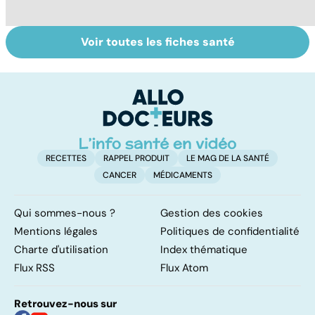
Voir toutes les fiches santé
Tout savoir sur
Légionellose, une
Vi
les infections
infection
oc
pulmonaires
pulmonaire
qu
parfois mortelle
su
in
RECETTES
RAPPEL PRODUIT
LE MAG DE LA SANTÉ
CANCER
MÉDICAMENTS
Qui sommes-nous ?
Gestion des cookies
Mentions légales
Politiques de confidentialité
Charte d'utilisation
Index thématique
Flux RSS
Flux Atom
Retrouvez-nous sur