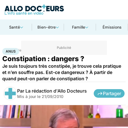
Santé
Bien-être
Famille
Émissions
Accueil
Bien-être
Sexo
Anus
ANUS
Constipation : dangers ?
Je suis toujours très constipée, je trouve cela pratique
et n’en souffre pas. Est-ce dangereux ? À partir de
quand peut-on parler de constipation ?
Par
La rédaction d'Allo Docteurs
Partager
Mis à jour le
21/09/2010