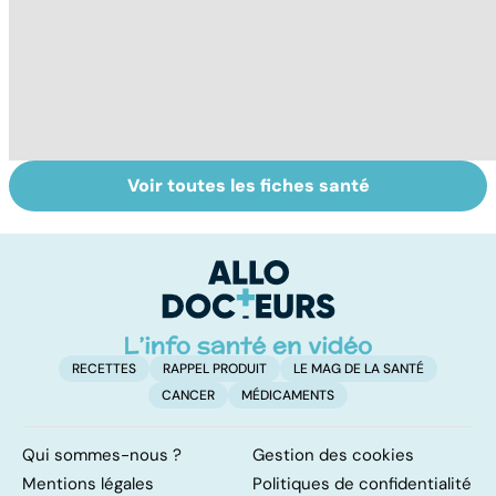
Voir toutes les fiches santé
Femmes :
Comment
Bi
comment
faciliter la
m
jouissez-vous ?
digestion ?
RECETTES
RAPPEL PRODUIT
LE MAG DE LA SANTÉ
CANCER
MÉDICAMENTS
Qui sommes-nous ?
Gestion des cookies
Mentions légales
Politiques de confidentialité