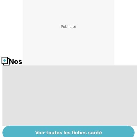
Nos fiches santé
Voir toutes les fiches santé
Post-partum : un
Bien vivre la
L'