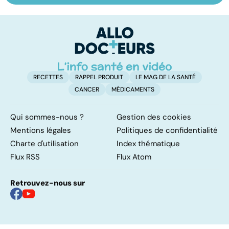
bouleversement
ménopause
m
après la
h
naissance
RECETTES
RAPPEL PRODUIT
LE MAG DE LA SANTÉ
CANCER
MÉDICAMENTS
Qui sommes-nous ?
Gestion des cookies
Mentions légales
Politiques de confidentialité
Charte d'utilisation
Index thématique
Flux RSS
Flux Atom
Retrouvez-nous sur