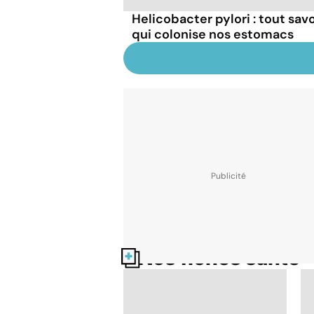
Helicobacter pylori : tout sav
qui colonise nos estomacs
Nos fiches santé