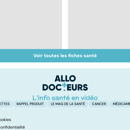
Voir toutes les fiches santé
Acidité, brûlures,
La stomie : un court-
crampes... quand
circuit dans la
l'estomac fait mal
digestion
ETTES
RAPPEL PRODUIT
LE MAG DE LA SANTÉ
CANCER
MÉDICAM
ookies
onfidentialité