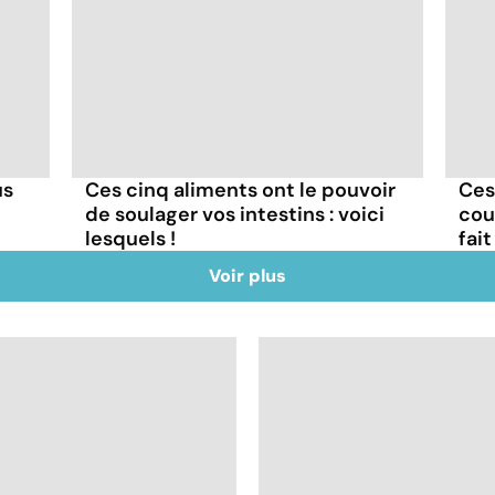
us
Ces cinq aliments ont le pouvoir
Ces
de soulager vos intestins : voici
coul
lesquels !
fait
Voir plus