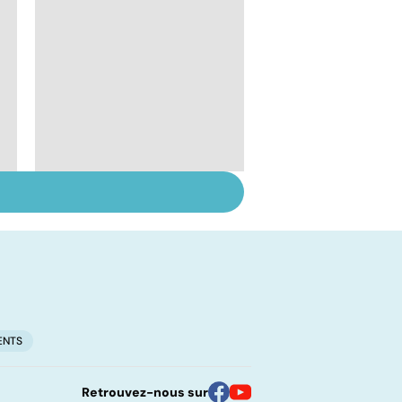
Prolapsus : quand les
organes descendent
ENTS
Retrouvez-nous sur