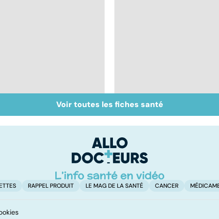
Voir toutes les fiches santé
Exostose osseuse :
Mélanome : le plus
des bosses sous la
redouté des cancers
peau
de la peau
ETTES
RAPPEL PRODUIT
LE MAG DE LA SANTÉ
CANCER
MÉDICAM
ookies