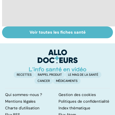
Voir toutes les fiches santé
Exostose
Troubles de
La
osseuse : des
l'érection :
s
bosses sous la
gardez la tête
d
peau
haute
RECETTES
RAPPEL PRODUIT
LE MAG DE LA SANTÉ
CANCER
MÉDICAMENTS
Qui sommes-nous ?
Gestion des cookies
Mentions légales
Politiques de confidentialité
Charte d'utilisation
Index thématique
Flux RSS
Flux Atom