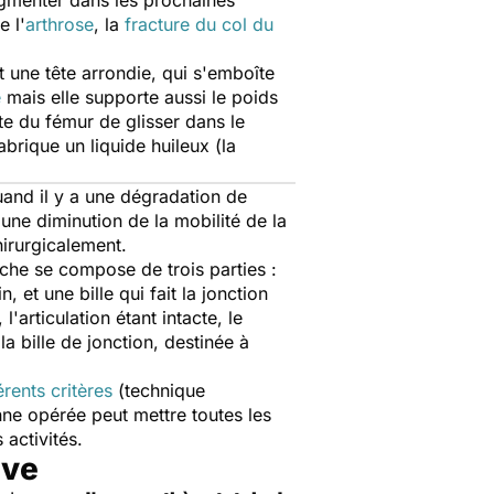
ugmenter dans les prochaines
e l'
arthrose
, la
fracture du col du
 et une tête arrondie, qui s'emboîte
e
mais elle supporte aussi le poids
ête du fémur de glisser dans le
 fabrique un liquide huileux (la
Quand il y a une dégradation de
 une diminution de la mobilité de la
chirurgicalement.
che se compose de trois parties :
 et une bille qui fait la jonction
l'articulation étant intacte, le
a bille de jonction, destinée à
érents critères
(technique
onne opérée peut mettre toutes les
activités.
ive