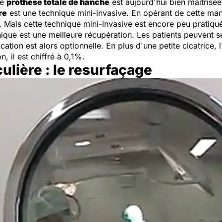
ne
prothèse totale de hanche
est aujourd'hui bien maîtrisée
re
est une technique mini-invasive. En opérant de cette man
e. Mais cette technique mini-invasive est encore peu pratiqu
nique est une meilleure récupération. Les patients peuvent se
ation est alors optionnelle. En plus d'une petite cicatrice,
n, il est chiffré à 0,1%.
lière : le resurfaçage