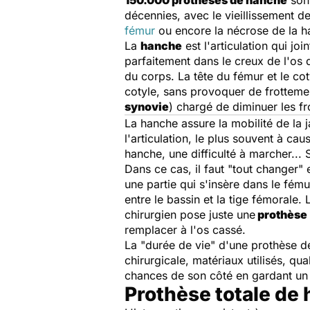
150.000 prothèses de hanche
sont
décennies, avec le vieillissement d
fémur
ou encore la nécrose de la h
La
hanche
est l'articulation qui joi
parfaitement dans le creux de l'os 
du corps. La tête du fémur et le cot
cotyle, sans provoquer de frotteme
synovie
) chargé de diminuer les fr
La hanche assure la mobilité de la 
l'articulation, le plus souvent à ca
hanche, une difficulté à marcher... Si
Dans ce cas, il faut "tout changer"
une partie qui s'insère dans le fémur
entre le bassin et la tige fémorale. 
chirurgien pose juste une
prothèse
remplacer à l'os cassé.
La "durée de vie" d'une prothèse d
chirurgicale, matériaux utilisés, qu
chances de son côté en gardant un p
Prothèse totale de 