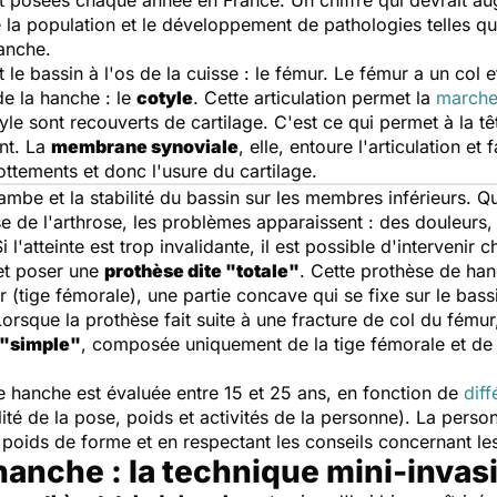
 posées chaque année en France. Un chiffre qui devrait a
e la population et le développement de pathologies telles qu
anche.
nt le bassin à l'os de la cuisse : le fémur. Le fémur a un col
de la hanche : le
cotyle
. Cette articulation permet la
march
yle sont recouverts de cartilage. C'est ce qui permet à la t
nt. La
membrane synoviale
, elle, entoure l'articulation et
ottements et donc l'usure du cartilage.
jambe et la stabilité du bassin sur les membres inférieurs. 
use de l'arthrose, les problèmes apparaissent : des douleurs,
 l'atteinte est trop invalidante, il est possible d'intervenir 
 et poser une
prothèse dite "totale"
. Cette prothèse de han
 (tige fémorale), une partie concave qui se fixe sur le bassin,
Lorsque la prothèse fait suite à une fracture de col du fémur, 
 "simple"
, composée uniquement de la tige fémorale et de l
e hanche est évaluée entre 15 et 25 ans, en fonction de
diff
alité de la pose, poids et activités de la personne). La pers
oids de forme et en respectant les conseils concernant les 
hanche : la technique mini-invas