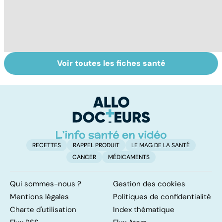
Voir toutes les fiches santé
Exostose
Troubles de
La
osseuse : des
l'érection :
s
bosses sous la
gardez la tête
d
peau
haute
RECETTES
RAPPEL PRODUIT
LE MAG DE LA SANTÉ
CANCER
MÉDICAMENTS
Qui sommes-nous ?
Gestion des cookies
Mentions légales
Politiques de confidentialité
Charte d'utilisation
Index thématique