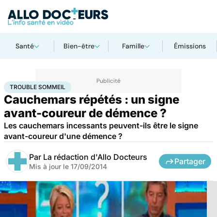
Santé
Bien-être
Famille
Émissions
Accueil
Santé
Maladies
Maladies neurologiques
Trouble sommeil
TROUBLE SOMMEIL
Cauchemars répétés : un signe
avant-coureur de démence ?
Les cauchemars incessants peuvent-ils être le signe
avant-coureur d'une démence ?
Par
La rédaction d'Allo Docteurs
Partager
Mis à jour le
17/09/2014