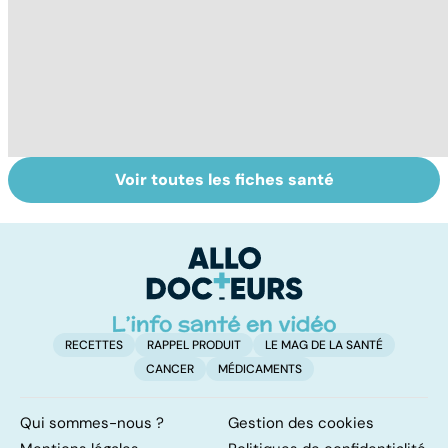
Voir toutes les fiches santé
Le magnésium,
Intestin irritable :
Al
un oligo-élément
le régime
pé
vital
FODMAP, une
solution ?
RECETTES
RAPPEL PRODUIT
LE MAG DE LA SANTÉ
CANCER
MÉDICAMENTS
Qui sommes-nous ?
Gestion des cookies