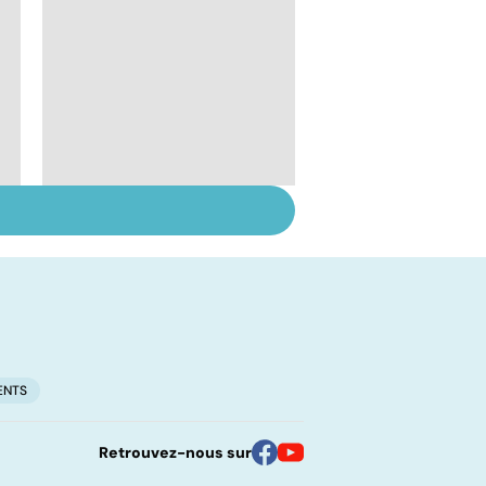
Staphylocoque doré :
une bactérie sous
surveillance
ENTS
Retrouvez-nous sur