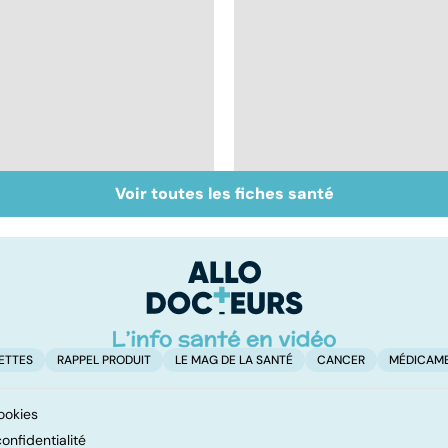
Voir toutes les fiches santé
Tout savoir sur le
Tout savoir sur le
virus de la grippe
cerveau
ETTES
RAPPEL PRODUIT
LE MAG DE LA SANTÉ
CANCER
MÉDICAM
ookies
onfidentialité