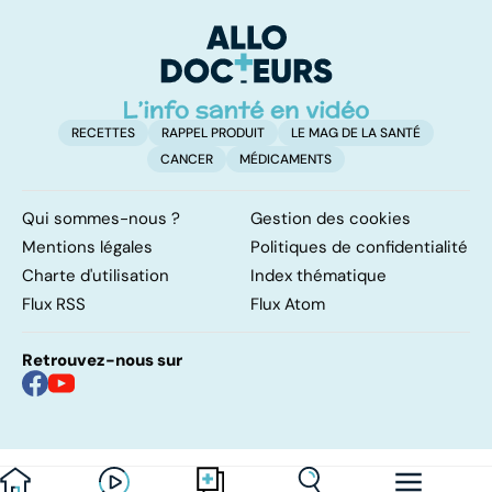
facile !
polypes, ces
c
excroissances
l
qui envahissent
l
nos sinus ?
RECETTES
RAPPEL PRODUIT
LE MAG DE LA SANTÉ
CANCER
MÉDICAMENTS
Qui sommes-nous ?
Gestion des cookies
Mentions légales
Politiques de confidentialité
Charte d'utilisation
Index thématique
Flux RSS
Flux Atom
Retrouvez-nous sur