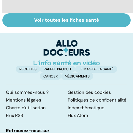
Voir toutes les fiches santé
Tout savoir sur
Comment
Le
nos excréments
soigner les
l'
polypes, ces
c
excroissances
in
qui envahissent
nos sinus ?
RECETTES
RAPPEL PRODUIT
LE MAG DE LA SANTÉ
CANCER
MÉDICAMENTS
Qui sommes-nous ?
Gestion des cookies
Mentions légales
Politiques de confidentialité
Charte d'utilisation
Index thématique
Flux RSS
Flux Atom
Retrouvez-nous sur