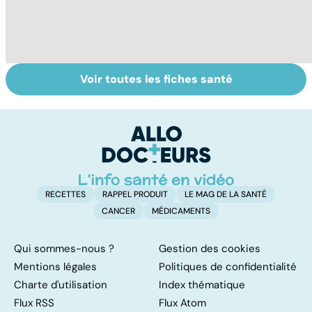
Voir toutes les fiches santé
Le TDAH, un
Accident
Tr
trouble de
vasculaire
dé
l'attention avec
cérébral : l'enfant
p
ou sans
également
hyperactivité
touché
RECETTES
RAPPEL PRODUIT
LE MAG DE LA SANTÉ
CANCER
MÉDICAMENTS
Qui sommes-nous ?
Gestion des cookies
Mentions légales
Politiques de confidentialité
Charte d'utilisation
Index thématique
Flux RSS
Flux Atom