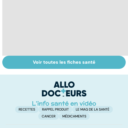
Voir toutes les fiches santé
Bien dormir,
Grand froid : nos
Bu
mais... sans
conseils
l
médicaments !
p
RECETTES
RAPPEL PRODUIT
LE MAG DE LA SANTÉ
CANCER
MÉDICAMENTS