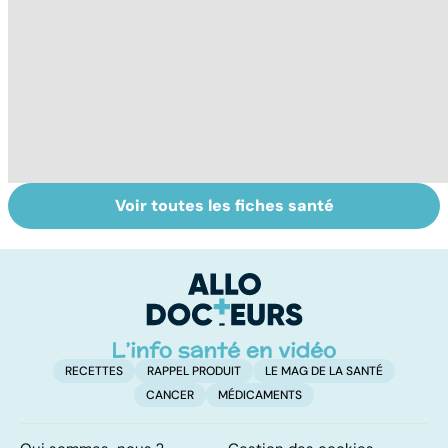
Voir toutes les fiches santé
Tout savoir sur le
Prurit,
N
vitiligo
démangeaisons :
le
au secours, j'ai la
m
peau qui gratte !
RECETTES
RAPPEL PRODUIT
LE MAG DE LA SANTÉ
CANCER
MÉDICAMENTS