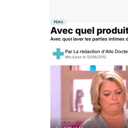
Accueil
Santé
Maladies
Peau
PEAU
Avec quel produit 
Avec quoi laver les parties intimes d
Par
La rédaction d'Allo Doct
Mis à jour le
13/06/2012