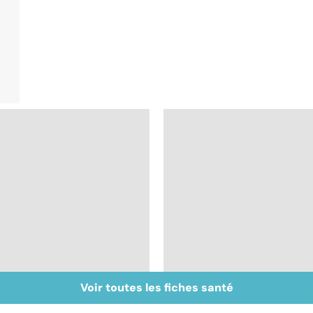
Voir toutes les fiches santé
Femmes : comment
Bien vivre la
jouissez-vous ?
ménopause