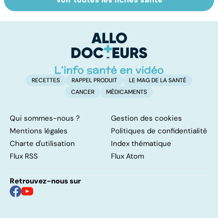
HPV : tout savoir
Faire du sport à
D
sur les
domicile, c'est
le
papillomavirus
facile !
c
l
l
RECETTES
RAPPEL PRODUIT
LE MAG DE LA SANTÉ
CANCER
MÉDICAMENTS
Qui sommes-nous ?
Gestion des cookies
Mentions légales
Politiques de confidentialité
Charte d'utilisation
Index thématique
Flux RSS
Flux Atom
Retrouvez-nous sur