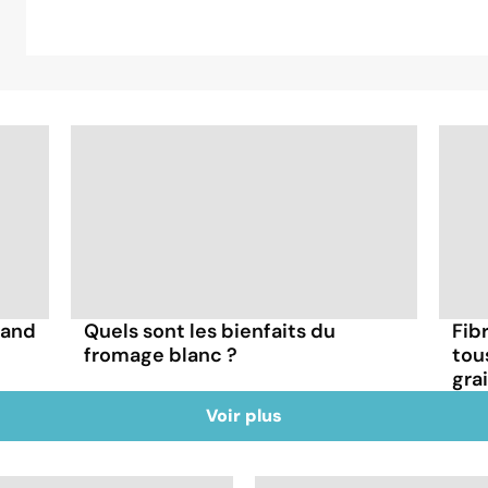
uand
Quels sont les bienfaits du
Fibr
fromage blanc ?
tou
gra
Voir plus