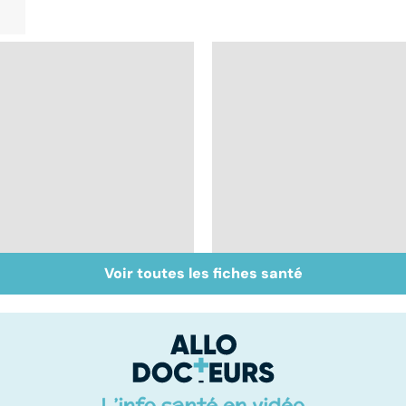
Voir toutes les fiches santé
Intestin irritable : le
Alimentation : le péri
régime FODMAP, une
jeûne ?
solution ?