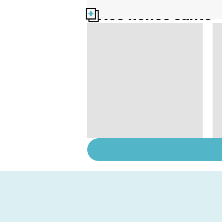
Nos fiches santé
Le magnésium, un
oligo-élément vital