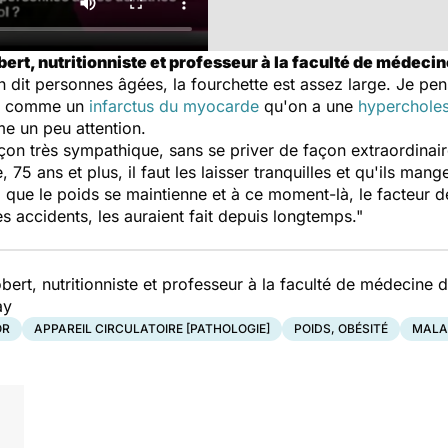
ert, nutritionniste et professeur à la faculté de médecin
 dit personnes âgées, la fourchette est assez large. Je pen
ux comme un
infarctus du myocarde
qu'on a une
hypercholes
me un peu attention.
çon très sympathique, sans se priver de façon extraordinai
75 ans et plus, il faut les laisser tranquilles et qu'ils mangen
n, que le poids se maintienne et à ce moment-là, le facteur d
es accidents, les auraient fait depuis longtemps."
ert, nutritionniste et professeur à la faculté de médecine d
ay
OR
APPAREIL CIRCULATOIRE [PATHOLOGIE]
POIDS, OBÉSITÉ
MALA