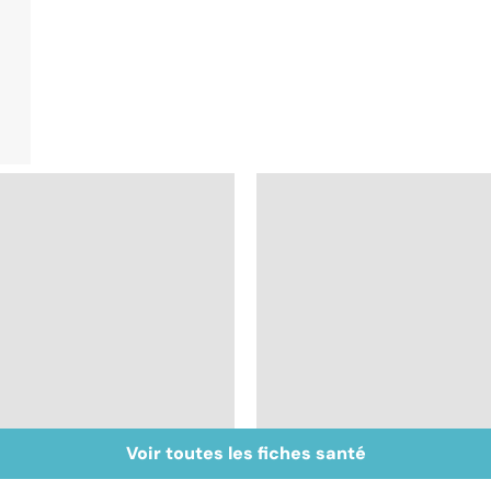
Voir toutes les fiches santé
Intestin irritable : le
Alimentation : le péri
régime FODMAP, une
jeûne ?