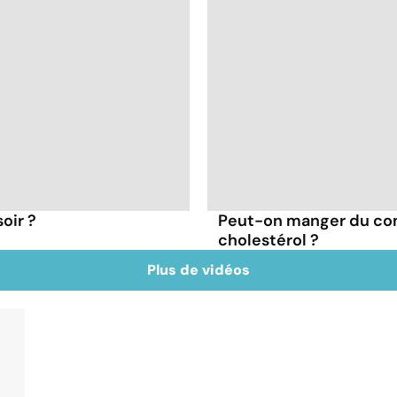
oir ?
Peut-on manger du co
cholestérol ?
Plus de vidéos