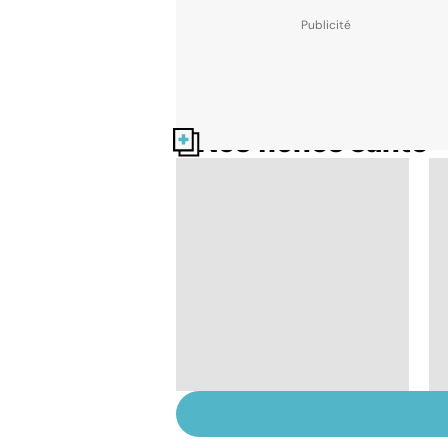
Nos fiches santé
Le magnésium, un
oligo-élément vital