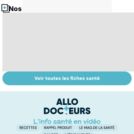
Nos fiches santé
Voir toutes les fiches santé
Comment tenir
Régimes
L
ses bonnes
végétarien,
u
résolutions
végétalien : quels
vi
bénéfices pour la
santé ?
RECETTES
RAPPEL PRODUIT
LE MAG DE LA SANTÉ