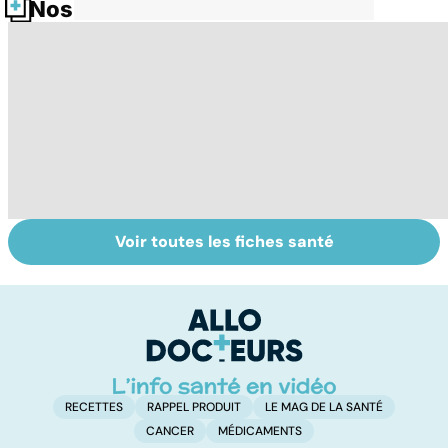
Nos fiches santé
Voir toutes les fiches santé
Les agrumes et
Alimentation :
Q
leurs bienfaits
mangeons-nous
l'
pour la santé
trop de
g
protéines ?
RECETTES
RAPPEL PRODUIT
LE MAG DE LA SANTÉ
CANCER
MÉDICAMENTS