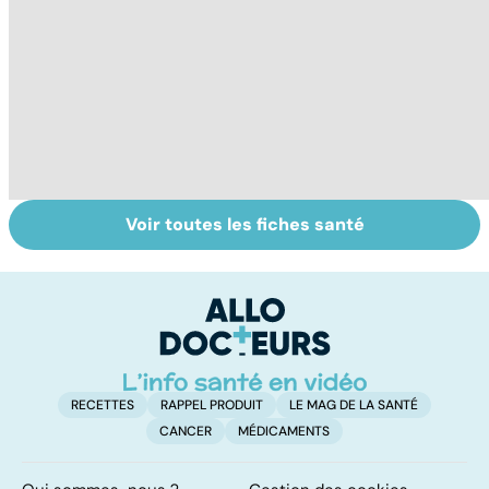
Voir toutes les fiches santé
Alimentation :
Qu'est-ce que
M
mangeons-nous
l'index
co
trop de
glycémique ?
cu
protéines ?
g
RECETTES
RAPPEL PRODUIT
LE MAG DE LA SANTÉ
CANCER
MÉDICAMENTS