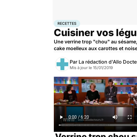
Accueil
Santé
Recettes
RECETTES
Cuisiner vos lég
Une verrine trop "chou" au sésame,
cake moelleux aux carottes et noise
Par
La rédaction d'Allo Doct
Mis à jour le
15/01/2019
Verrine trop chou