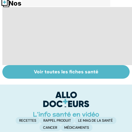
Nos fiches santé
Voir toutes les fiches santé
Comment
Intestin irritable :
Al
faciliter la
le régime
m
digestion ?
FODMAP, une
t
solution ?
p
RECETTES
RAPPEL PRODUIT
LE MAG DE LA SANTÉ
CANCER
MÉDICAMENTS