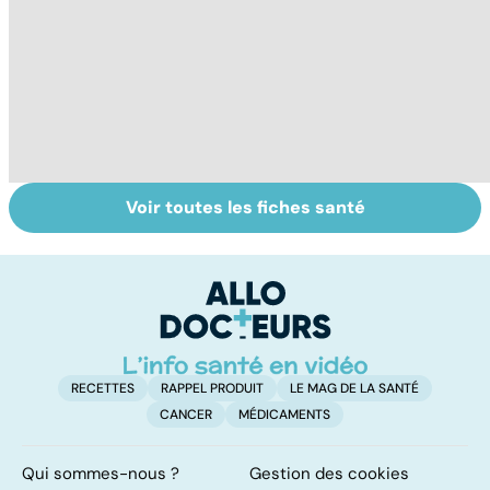
Voir toutes les fiches santé
Les agrumes et
Alimentation :
Q
leurs bienfaits
mangeons-nous
l'
pour la santé
trop de
g
protéines ?
RECETTES
RAPPEL PRODUIT
LE MAG DE LA SANTÉ
CANCER
MÉDICAMENTS
Qui sommes-nous ?
Gestion des cookies