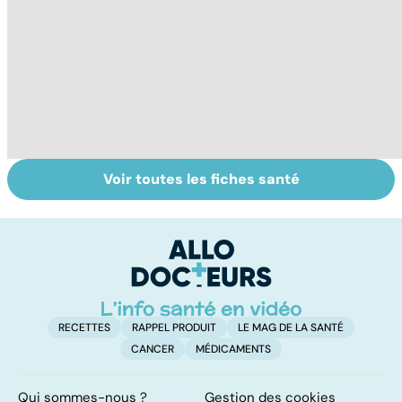
Voir toutes les fiches santé
Le magnésium,
Intestin irritable :
Al
un oligo-élément
le régime
pé
vital
FODMAP, une
solution ?
RECETTES
RAPPEL PRODUIT
LE MAG DE LA SANTÉ
CANCER
MÉDICAMENTS
Qui sommes-nous ?
Gestion des cookies