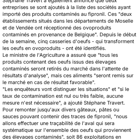
Stéphane Travert a également annoncé que deux
entreprises se sont ajoutés à la liste des sociétés ayant
importé des produits contaminés au fipronil. Ces
"deux
établissements situés dans les départements de Moselle
et de Vendée ont réceptionné des ovoproduits
contaminés en provenance de Belgique".
Depuis le début
de la semaine, cinq casseries d'oeufs - qui transforment
les oeufs en ovoproduits - ont été identifiés.
Le ministre de l'Agriculture a assuré que
"tous les
produits contenant des oeufs issus des élevages
contaminés seront retirés du marché dans l'attente de
résultats d'analyse",
mais ces aliments
"seront remis sur
le marché en cas de résultat favorable".
"Les enquêteurs vont distinguer les situations"
et
"si le
taux de contamination est nul ou très faible, aucune
mesure n'est nécessaire",
a ajouté Stéphane Travert.
Pour remonter jusqu'aux divers gâteaux, pâtes ou
sauces pouvant contenir des traces de fipronil,
"nous
allons effectuer une traçabilité de l'aval qui sera
systématique sur l'ensemble des oeufs qui proviennent
des élevages contaminés",
soit 86 exploitations en