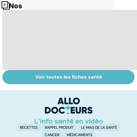
Nos fiches santé
Voir toutes les fiches santé
Suicide : prévenir
Un rhume, ça se
V
le passage à
soigne ?
gr
l'acte
c'
?
RECETTES
RAPPEL PRODUIT
LE MAG DE LA SANTÉ
CANCER
MÉDICAMENTS