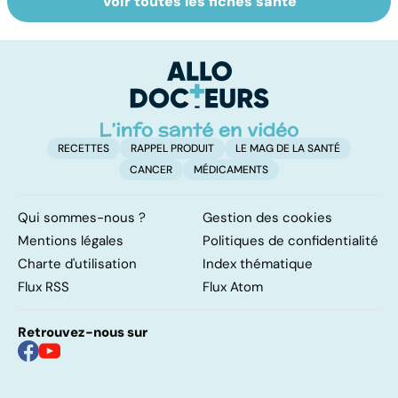
Voir toutes les fiches santé
Compléments
Calvitie :
To
alimentaires :
pourquoi nos
le
utiles ou
cheveux nous
p
dangereux ?
lâchent !
RECETTES
RAPPEL PRODUIT
LE MAG DE LA SANTÉ
CANCER
MÉDICAMENTS
Qui sommes-nous ?
Gestion des cookies
Mentions légales
Politiques de confidentialité
Charte d'utilisation
Index thématique
Flux RSS
Flux Atom
Retrouvez-nous sur